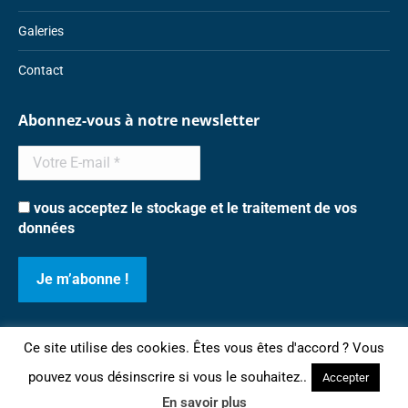
Galeries
Contact
Abonnez-vous à notre newsletter
vous acceptez le stockage et le traitement de vos
données
Ce site utilise des cookies. Êtes vous êtes d'accord ? Vous
©2018 CSA 27ème BCA
pouvez vous désinscrire si vous le souhaitez..
Accepter
Connexion
-
Mentions légales et politique de confidentialité
-
Création &
En savoir plus
Design Procomag