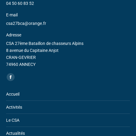
04 50 60 83 52
E-mail
csa27bca@orange.fr
Adresse
CSA 27ème Bataillon de chasseurs Alpins
8 avenue du Capitaine Anjot
CRAN-GEVRIER
74960 ANNECY
Trouvez nous sur :
Facebook
page
Accueil
opens
in
Activités
new
window
Le CSA
Actualités