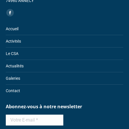
74960 ANNECY
Trouvez nous sur :
Facebook
page
Accueil
opens
in
Activités
new
window
Le CSA
Actualités
Galeries
Contact
Abonnez-vous à notre newsletter